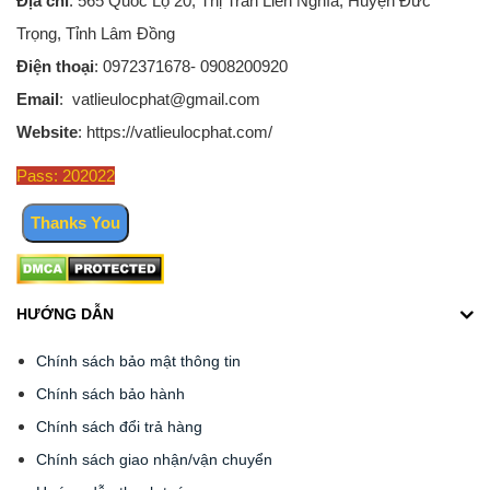
Địa chỉ
: 565 Quốc Lộ 20, Thị Trấn Liên Nghĩa, Huyện Đức
Trọng, Tỉnh Lâm Đồng
Điện thoại
: 0972371678- 0908200920
Email
: vatlieulocphat@gmail.com
Website
: https://vatlieulocphat.com/
Pass: 202022
HƯỚNG DẪN
Chính sách bảo mật thông tin
Chính sách bảo hành
Chính sách đổi trả hàng
Chính sách giao nhận/vận chuyển