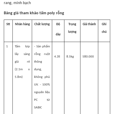
rang, minh bạch
Bảng giá tham khảo tấm poly rỗng
Stt
Nhãn hàng
Chất lượng
Độ
Trọng
Giá thành
Ghi
lượng
chú
dày
1
Tấm lợp
- Sản phẩm
lấy sáng
rỗng ruột
4.3li
8.5kg
580.000
giá rẻ
thông
(2.1m x
dụng,
5.8m)
không phủ
UV. - 100%
nguyên liệu
PC từ
SABIC