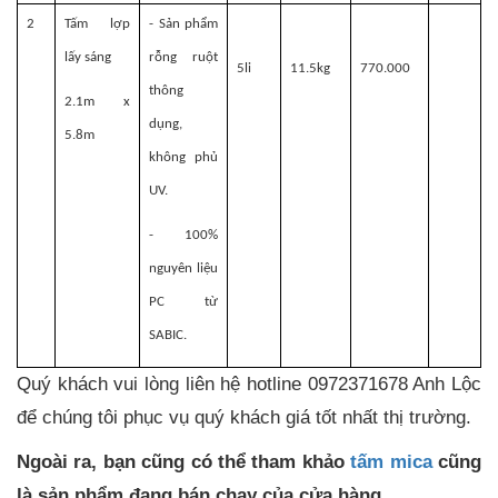
2
Tấm lợp
- Sản phẩm
lấy sáng
rỗng ruột
5li
11.5kg
770
.000
thông
2.1m x
dụng,
5.8m
không phủ
UV.
- 100%
nguyên liệu
PC từ
SABIC.
Quý khách vui lòng liên hệ hotline 0972371678 Anh Lộc
để chúng tôi phục vụ quý khách giá tốt nhất thị trường.
Ngoài ra, bạn cũng có thể tham khảo
tấm mica
cũng
là sản phẩm đang bán chạy của cửa hàng.