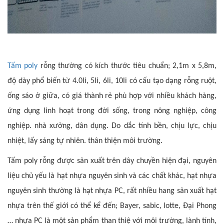
Tấm poly
rỗng thường có kích thước tiêu chuẩn; 2,1m x 5,8m,
độ dày phổ biến từ 4.0li, 5li, 6li, 10li có cấu tạo dạng rỗng ruột,
ống sáo ở giữa, có giá thành rẻ phù hợp với nhiều khách hàng,
ứng dụng linh hoạt trong đời sống, trong nông nghiệp, công
nghiệp. nhà xưởng, dân dụng. Do dắc tính bền, chịu lực, chịu
nhiệt, lấy sáng tự nhiên. thân thiện môi trường.
Tấm poly rỗng được sản xuất trên dây chuyền hiện đại, nguyên
liệu chủ yếu là hạt nhựa nguyên sinh và các chất khác, hạt nhựa
nguyên sinh thường là hạt nhựa PC, rất nhiều hang sản xuất hạt
nhựa trên thế giới có thể kể đến; Bayer, sabic, lotte, Đại Phong
… nhựa PC là một sản phẩm than thiệ với môi trường, lành tính,