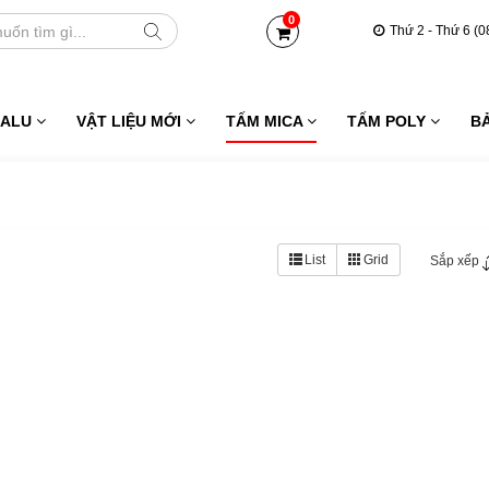
0
Thứ 2 - Thứ 6 (0
 ALU
VẬT LIỆU MỚI
TẤM MICA
TẤM POLY
B
List
Grid
Sắp xếp