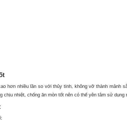
ốt
cao hơn nhiều lần so với thủy tinh, không vỡ thành mảnh s
g chịu nhiệt, chống ăn mòn tốt nên có thể yên tâm sử dụng 
t
ể: