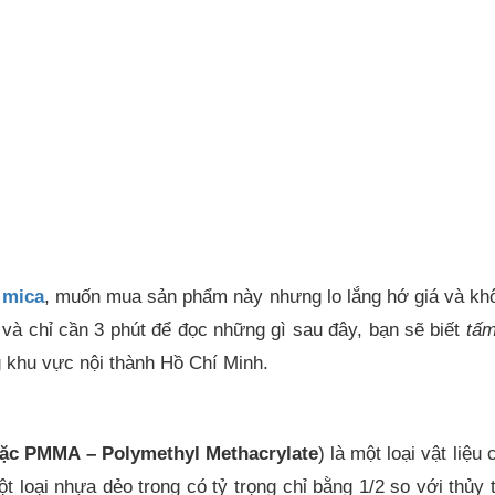
 mica
, muốn mua sản phẩm này nhưng lo lắng hớ giá và khô
 và chỉ cần 3 phút để đọc những gì sau đây, bạn sẽ biết
tấm
ng khu vực nội thành Hồ Chí Minh.
oặc PMMA – Polymethyl Methacrylate
) là một loại vật liệ
ột loại nhựa dẻo trong có tỷ trọng chỉ bằng 1/2 so với thủ