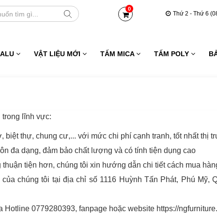
0
Thứ 2 - Thứ 6 (0
 ALU
VẬT LIỆU MỚI
TẤM MICA
TẤM POLY
B
trong lĩnh vực:
, biệt thự, chung cư,... với mức chi phí cạnh tranh, tốt nhất thị 
uôn đa dạng, đảm bảo chất lượng và có tính tiện dụng cao
uận tiện hơn, chúng tôi xin hướng dẫn chi tiết cách mua hàng
 của chúng tôi tại địa chỉ số 1116 Huỳnh Tấn Phát, Phú Mỹ, 
ua Hotline 0779280393, fanpage hoặc website https://ngfurnitu