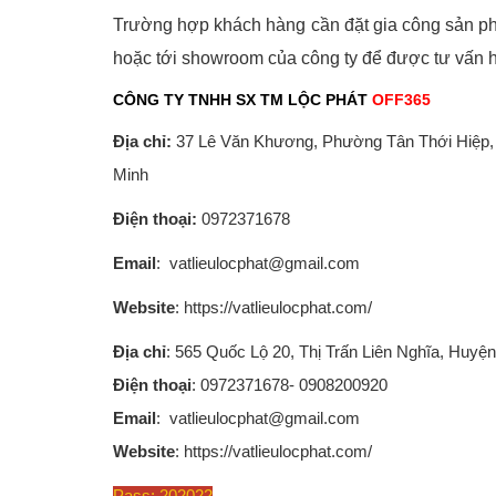
Trường hợp khách hàng cần đặt gia công sản phẩm 
hoặc tới showroom của công ty để được tư vấn h
CÔNG TY TNHH SX TM LỘC PHÁT
OFF365
Địa chỉ:
37 Lê Văn Khương, Phường Tân Thới Hiệp,
Minh
Điện thoại:
0972371678
Email
: vatlieulocphat@gmail.com
Website
: https://vatlieulocphat.com/
Địa chỉ
: 565 Quốc Lộ 20, Thị Trấn Liên Nghĩa, Huy
Điện thoại
: 0972371678- 0908200920
Email
: vatlieulocphat@gmail.com
Website
: https://vatlieulocphat.com/
Pass: 202022