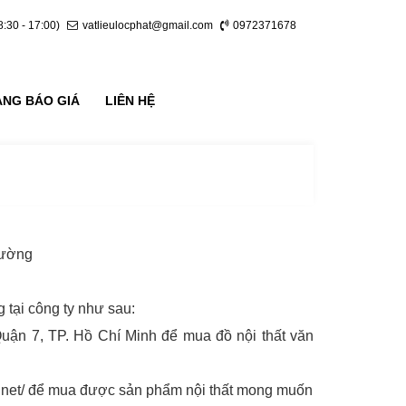
8:30 - 17:00)
vatlieulocphat@gmail.com
0972371678
ẢNG BÁO GIÁ
LIÊN HỆ
trường
 tại công ty như sau:
Quận 7, TP. Hồ Chí Minh để mua đồ nội thất văn
re.net/ để mua được sản phẩm nội thất mong muốn