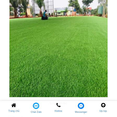
Cỏ nhân tạo
Trang chủ
Hotline
Up top
Chat Zalo
Messenger