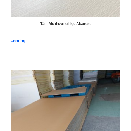
7.3 Bước 3: Bảo dưỡng và bảo quản
Bảo dưỡng định kỳ: Để giữ cho tấm Conwood luôn đẹp
và bền bỉ, hãy thực hiện việc vệ sinh và bảo dưỡng định
Tấm Alu thương hiệu Alcorest
kỳ bằng cách lau chùi bề mặt và sơn lại nếu cần thiết.
Bảo quản đúng cách: Bảo quản tấm Conwood ở nơi khô
Liên hệ
ráo và thoáng đãng, tránh tiếp xúc trực tiếp với nước và
ánh nắng mặt trời để đảm bảo tuổi thọ và độ bền của sản
phẩm.
Lưu ý: Trước khi tiến hành thi công, hãy đảm bảo bạn đã đọc và
hiểu rõ hướng dẫn và quy định của nhà sản xuất để đảm bảo an
toàn và chất lượng công việc. Nếu cần, bạn có thể tìm kiếm sự
hỗ trợ từ các chuyên gia hoặc thợ kỹ thuật có kinh nghiệm trong
việc lắp đặt tấm Conwood.
8. Mua tấm xi măng Conwood chất lượng
cao tại Vật Liệu Lộc Phát
Vật Liệu Lộc Phát là nhà cung cấp uy tín các loại tấm xi măng