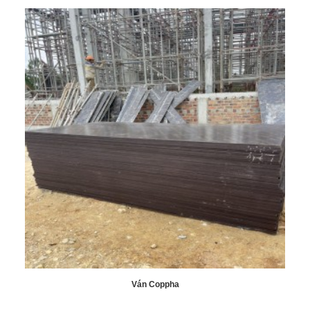
Website
: https://vatlieulocphat.com/
Địa chỉ
: 565 Quốc Lộ 20, Thị Trấn Liên Nghĩa, Huyện Đức
Trọng, Tỉnh Lâm Đồng
Điện thoại
: 0972371678- 0908200920
Email
: vatlieulocphat@gmail.com
Website
: https://vatlieulocphat.com
Ván Coppha