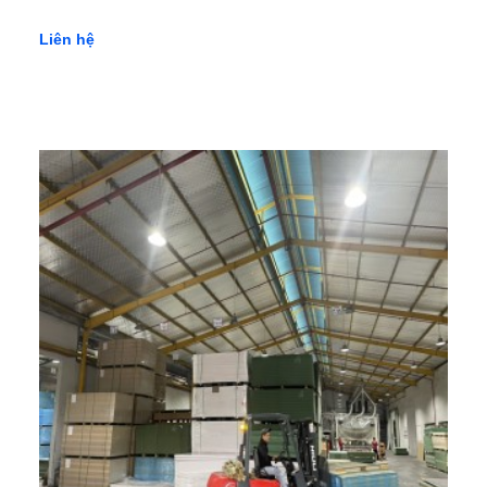
Liên hệ
Ứng dụng tấm ốp Conwood làm hàng rào.
5.4 Làm lam chắn nắng
Tấm ốp Conwood có thể được sử dụng để làm lam chắn nắng
cho các khu vực ngoại thất như sân vườn, ban công hay hồ