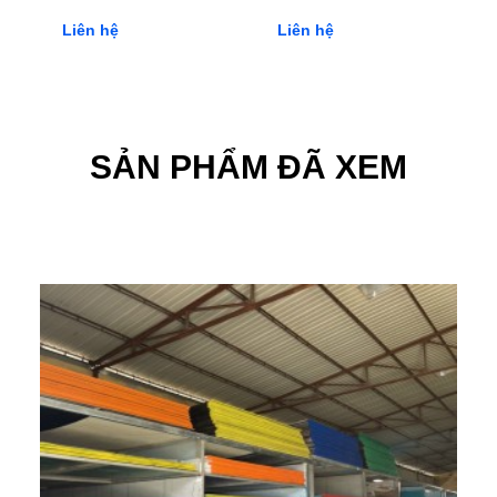
4.2 Bền bỉ và ổn định
Liên hệ
Liên hệ
Conwood có độ bền cao và không bị cong vênh, nứt nẻ như gỗ
tự nhiên. Điều này làm cho nó trở thành một lựa chọn lý tưởng
cho các ứng dụng ngoại thất và nội thất, đặc biệt là trong môi
trường ẩm ướt.
SẢN PHẨM ĐÃ XEM
4.3 Khả năng chống thấm nước và mối mọt
Nhờ vào thành phần xi măng và các phụ gia chống thấm nước,
Conwood không bị ảnh hưởng bởi nước và mối mọt. Điều này
giúp bảo vệ cấu trúc xây dựng và kéo dài tuổi thọ của tấm
Conwood.
4.4 Dễ dàng sử dụng và thi công
Conwood có thể được cắt, khoan và thi công tương tự như gỗ
tự nhiên, giúp việc lắp đặt trở nên dễ dàng và tiết kiệm thời
gian.
4.5 Thân thiện với môi trường