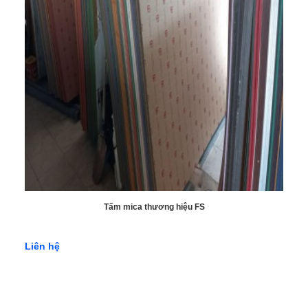
Phát.
Tại Lộc Phát, bạn có thể tìm thấy đầy đủ các loại tấm xi măng
Conwood phổ biến trên thị trường, bao gồm:
Tấm ốp tường: Dùng để ốp tường nội thất, ngoại thất, lam
che nắng,...
Tấm ốp trần: Dùng để ốp trần nhà, tạo điểm nhấn cho
không gian nội thất.
Tấm sàn nhà: Dùng để lát sàn nhà, tạo độ bền và thẩm
mỹ cao.
Tấm hàng rào: Dùng để làm hàng rào, phân chia ranh
giới, tạo sự an toàn cho khu vực thi công.
Tấm mica thương hiệu FS
Thông Tin Liên Hệ:
Địa chỉ:
37 Lê Văn Khương, Phường Tân Thới Hiệp, Quận 12,
Liên hệ
Thành Phố Hồ Chí Minh
Điện thoại:
0766238268 - 0972371678
Email
: vatlieulocphat@gmail.com