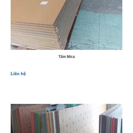
Conwood chất lượng cao tại TP. Hồ Chí Minh và các khu vực
lân cận. Với nhiều năm kinh nghiệm trong ngành vật liệu xây
dựng, Lộc Phát luôn cam kết mang đến cho khách hàng những
sản phẩm chính hãng, giá cả cạnh tranh và dịch vụ chuyên
nghiệp.
Tấm Mica
Liên hệ
Mua tấm xi măng Conwood chất lượng cao tại Vật Liệu Lộc