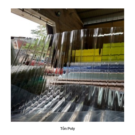
Ứng dụng tấm ốp Conwood làm sàn.
5.3 Làm hàng rào
Tấm ốp Conwood cũng có thể được sử dụng để làm hàng rào
xung quanh ngôi nhà hoặc khu vực ngoại thất khác. Với vẻ đẹp
tự nhiên và tính bền bỉ theo thời gian, hàng rào từ Conwood
không chỉ làm cho không gian ngoại thất trở nên đẹp mắt mà
Tôn Poly
còn mang lại sự an toàn và riêng tư cho gia đình.