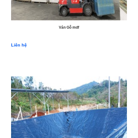
bơi. Lam chắn nắng từ Conwood không chỉ giúp bảo vệ khỏi
ánh nắng mặt trời mà còn tạo ra không gian ngoại thất thoáng
đãng và dễ chịu.
Ván Gỗ mdf
Liên hệ
Ứng dụng tấm ốp Conwood làm lam chắn nắng.
5.5 Làm diềm mái
Trong các công trình xây dựng kiểu truyền thống hoặc hiện đại,