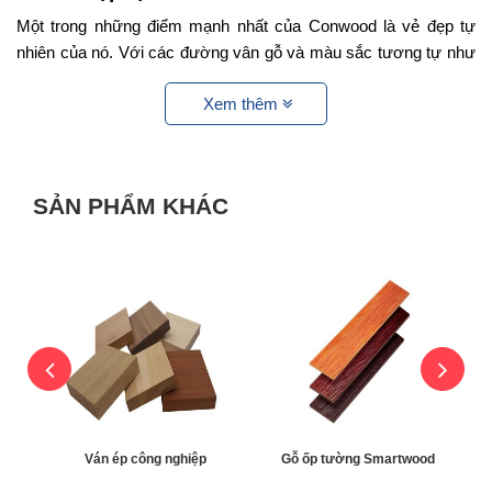
Một trong những điểm mạnh nhất của Conwood là vẻ đẹp tự
nhiên của nó. Với các đường vân gỗ và màu sắc tương tự như
gỗ tự nhiên, Conwood mang lại sự ấn tượng và sang trọng cho
Xem thêm
bất kỳ không gian nào mà nó được áp dụng.
SẢN PHẨM KHÁC
Xi măng giả gỗ Conwood là lựa chọn lý tưởng cho cả nội và
Ván ép công nghiệp
Gỗ ốp tường Smartwood
ngoại thất.