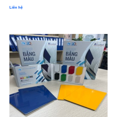
Khoan và đinh vít (tuỳ chọn): Nếu sử dụng đinh vít, hãy
Liên hệ
tiền vị trí và khoan lỗ trên tấm Conwood trước khi đặt đinh
vít vào. Điều này giúp tránh việc tấm bị nứt khi bắt đinh.
Kết cấu và hoàn thiện: Đảm bảo các tấm Conwood được
lắp đặt một cách chắc chắn và đồng đều. Kiểm tra kỹ
lưỡng mọi vị trí và sự cân đối trước khi hoàn thiện công
việc.
Hướng dẫn thi công tấm Conwood.