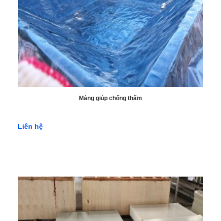
tấm ốp Conwood cũng có thể được sử dụng làm diềm mái, tạo
nên một lớp vỏ ngoài bảo vệ mái nhà khỏi tác động của thời tiết
và môi trường.
Màng giúp chống thấm
Liên hệ
Ứng dụng tấm ốp Conwood làm diềm mái.
6. Giá tấm Conwood là bao nhiêu?