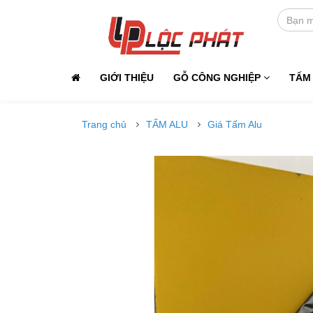
GIỚI THIỆU
GỖ CÔNG NGHIỆP
TẤM
Trang chủ
TẤM ALU
Giá Tấm Alu