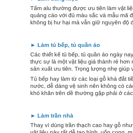
Tấm alu thường được ưu tiên làm vật li
quảng cáo với đủ màu sắc và mẫu mã đượ
không bị hư hại mà vẫn giữ nguyên độ 
► Làm tủ bếp, tủ quần áo
Các thiết kế tủ bếp, tủ quần áo ngày na
thực sự là một vật liệu giá thành rẻ h
sản xuất ưu tiên. Trọng lượng nhẹ giúp
Tủ bếp hay làm từ các loại gỗ khá đắt ti
nước, dễ dàng vệ sinh nên không có các
khó khăn trên dề thường gặp phải ở các 
► Làm trần nhà
Thay vì dùng trần thạch cao hay gỗ như 
vật liệu này rất dễ tạo hình, uốn cong, 