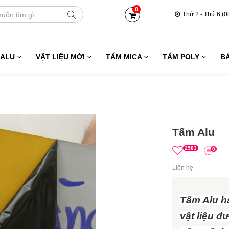
0
Thứ 2 - Thứ 6 (0
 ALU
VẬT LIỆU MỚI
TẤM MICA
TẤM POLY
B
Tấm Alu
2583
0
Liên hệ
Tấm Alu h
vật liệu đ