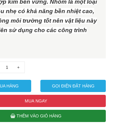
ợp kim bền vững. Nhôm là một loại
iêu nhẹ có khả năng bền nhiệt cao,
ộng môi trường tốt nên vật liệu này
iên sử dụng cho các công trình
+
UA HÀNG
GỌI ĐIỆN ĐẶT HÀNG
MUA NGAY
THÊM VÀO GIỎ HÀNG