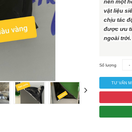
nên một h
vật liệu s
chịu tác đ
được ưu t
ngoài trời.
-
Số lượng
TƯ VẤN M