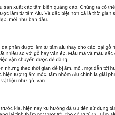
ệu sản xuất các tấm biển quảng cáo. Chúng ta có thể
c làm từ tấm Alu. Và đặc biệt hơn cả là thời gian 
đẹp, mới như ban đầu.
y đa phần được làm từ tấm alu thay cho các loại gỗ h
ơn rất nhiều so với gỗ hay ván ép. Mẫu mã và màu sắ
 việc vận chuyển được dễ dàng.
ền nhưng theo thời gian dễ bị ẩm, mối, mọt dẫn tới h
 hiện tượng ẩm mốc, tấm nhôm Alu chính là giải ph
vật liệu như gỗ, ván
trước kia, hiện nay xu hướng đã ưu tiên sử dụng tấ
mang lại tính thẩm mỹ vượt trội cho công trình. Tấm