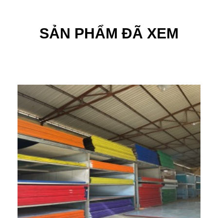
SẢN PHẨM ĐÃ XEM
Tấm nhựa PP cứng
Thêm vào đó trọng lượng riêng của sản phẩm cũng rất
nhẹ, thậm chí nó còn nhẹ hơn cả HDPE. Vì thế bạn có
thể dễ dàng di chuyển nó mà không mất quá nhiều công
sức và tốn kém chi phí vận chuyển.
Tấm nhựa PP cứng của vật liệu Lộc Phát được làm từ
các chất an toàn, thân thiện với môi trường và không
gây tác hại cho người sử dụng. Vì vậy bạn hoàn toàn
có thể yên tâm khi sử dụng sản phẩm.
Tấm nhựa PP cứng cũng được phủ lên rất nhiều màu
sắc nhằm tăng thêm tính thẩm mỹ của sản phẩm.
Khách hàng có thể lựa chọn màu sắc yêu thích của