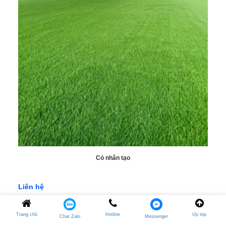
Cỏ nhân tạo
Liên hệ
Trang chủ
Hotline
Up top
Chat Zalo
Messenger