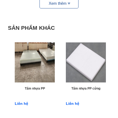
Xem thêm
Ứng dụng của Tấm nhựa PP trắng
SẢN PHẨM KHÁC
Tấm nhựa PP trắng con đường sử dụng để làm hệ thống
không hút khí. Nó có sự kết hợp hài hòa giữa độ cứng cao
và độ mềm dẻo vừa phải cho nên nó vừa có thể dễ dàng
uốn cong thành các đường ống thông khí và cũng có một độ
cứng nhất định để giữ được giá của chúng. Cho nên các nhà
thầu thi công thường hay sử dụng Tấm nhựa PP trắng để gia
công hệ thống thông hút khí.
Ứng dụng khác có thể kể đến của Tấm nhựa PP trắng đó
chính là được sử dụng để làm thớt, khuôn dập thực phẩm
Tấm nhựa PP
Tấm nhựa PP cứng
và dược phẩm. Bởi nguyên liệu để làm nên sản phẩm đều có
tính an toàn cao và không gây hại cho sức khỏe thế nên
Liên hệ
Liên hệ
người ta thường sử dụng nó để làm thớt hoặc các khuôn
dập thực phẩm dược phẩm. Điều này cũng chính là một