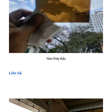
Thông Tin Liên Hệ:
Địa chỉ:
37 Lê Văn Khương, Phường Tân Thới Hiệp, Quận 12,
Thành Phố Hồ Chí Minh
Điện thoại:
0766238268 - 0972371678
Email
: vatlieulocphat@gmail.com
Website
: https://vatlieulocphat.com/
Địa chỉ
: 565 Quốc Lộ 20, Thị Trấn Liên Nghĩa, Huyện Đức Trọng,
Tỉnh Lâm Đồng
Tấm Poly Đặc
Điện thoại
: 0972371678- 0908200920
Email
: vatlieulocphat@gmail.com
Liên hệ
Website
: https://vatlieulocphat.com/