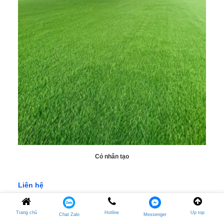
Cỏ nhân tạo
Liên hệ
Trang chủ
Hotline
Up top
Chat Zalo
Messenger