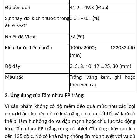
Độ bền uốn
41.2 – 49.8 (Mpa)
Sự thay đổ kích thước trong
0.01 – 0.1 (%)
6h ở 55°C
Nhiệt độ Vicat
77 (°C)
Kích thước tiêu chuẩn
1000×2000; 1220×2440
(mm)
Độ dày
3, 5, 8, 10, 12,…25, 30 (mm)
Màu sắc
Trắng, vàng kem, ghi hoặc
theo yêu cầu
3. Ứng dụng của Tấm nhựa PP trắng:
Vì sản phẩm không có độ mềm dẻo quá mức như các loại
nhựa khác cho nên nó có khả năng chịu lực rất tốt và khó có
thể bị làm hư hỏng do va đập mạnh hoặc chịu lực tác động
lớn. Tấm nhựa PP trắng cũng có nhiệt độ nóng chảy cao lên
đến 135 độ c. Nó có khả năng chống ăn mòn tuyệt vời và đủ