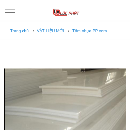
Trang chủ
VẬT LIỆU MỚI
Tấm nhựa PP xera